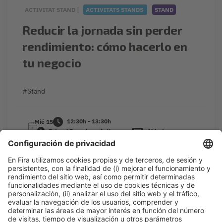
ACTIVITAT STAND |
ACTIVITATS STANDS
STAND
Reducir la jornada sin perder
rendimiento: cómo hacerlo en
tu negocio
#Stand
12:30h - 13:30h
Mié 15
Estand Barcelona Activa
Abierto
Leer más