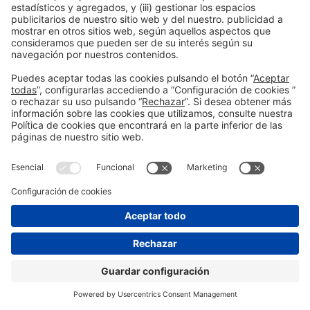
12:30h
CONFERENCIA |
BIZBARCELONA 2025
LIDERAZGO
Seducción del talento –
CANCELADA
#Liderazgo y organización
12:30h - 13:00h
Lideratge i talent
Mié 15
Abierto
Leer más