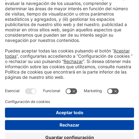
Barcelona, España
PONENT
Jordi Mitjans Escobar
Socio
Arqbag
Sant Cugat del Vallés, España
Organizadores