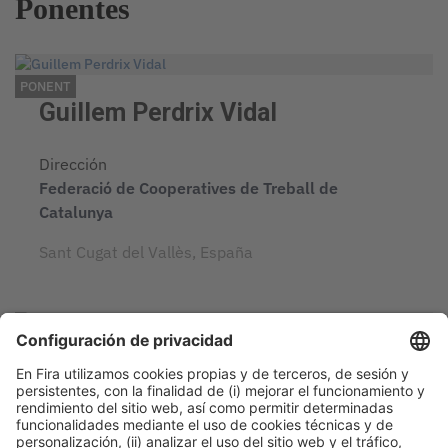
Ponentes
PONENT
Guillem Perdrix Vidal
Dirección
Federació de Cooperatives de Treball de
Catalunya
Sant Cugat del Vallès, España
PONENT
Laura Halminen
Socia
Saneseco, SCCL