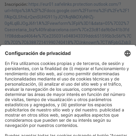
Inscripción:
https://eur01.safelinks.protection.outlook.com/?
url=https%3A%2F%2Fdocs.google.com%2Fforms%2Fd%2Fe%2F1
FAIpQLSfniLrQxnSUHG911yJQYAqNIkDXyNHZj-
0g4LqIBJOgJ6fr1A%2Fviewform%3Fpli%3D1&data=05%7C02%7
Csecretaria_biz%40firabarcelona.com%7Ce23c81da9b0e41b3fd
1f08ddbad4064e%7Ce235031e048343339ddc651595b3c56f%7C
0%7C0%7C638872141990740418%7CUnknown%7CTWFpbGZsb3
d8eyJFbXB0eU1hcGkiOnRydWUsIlYiOiIwLjAuMDAwMCIsIlAiOiJXa
W4zMiIsIkFOIjoiTWFpbCIsIldUIjoyfQ%3D%3D%7C0%7C%7C%7C&s
data=xMi8s%2F9riThZhb1rkgYEe366Gh1RQcS2MtCTKaEDGao%3
D&reserved=0
Ponentes
PONENT
Albert Cervello Griso