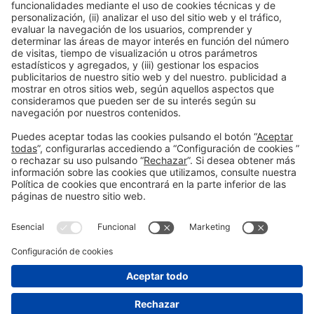
Ponentes
PONENT
Laia Morales Soto
Socia fundadora
Bexperience
Terrassa, España
Organizadores