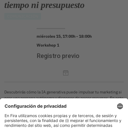
tiempo ni presupuesto
COMUNICACIÓN
miércoles 15, 17:00h - 18:00h
Workshop 1
Registro previo
Descubrirás cómo la IA generativa puede impulsar tu marketing si
eres una persona autónoma y dispones de pocos recursos. En este
taller práctico aprenderás a crear contenidos, definir tu branding y
estructurar tu embudo de captación de forma estratégica.
Inscripción:
https://forms.office.com/e/6Smd6LLqpc