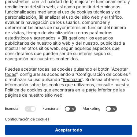
Ponentes
PONENT
Eulàlia Cuyàs Escalas
Psicóloga - Formadora en Inteligencia Emocional y
Liderazgo Consciente
Eulàlia Cuyàs - Psicologia i Benestar Emocional
Barcelona, España
Organizadores