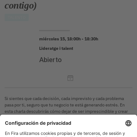
contigo)
TALENTO
miércoles 15, 18:00h - 18:30h
Lideratge i talent
Abierto
Si sientes que cada decisión, cada imprevisto y cada problema
pasa por ti, seguro que tu negocio te está generando estrés. En
esta charla descubrirás cómo dejar de ser imprescindible y crear
un equipo comprometido, donde todas las personas se sientan
parte del proyecto, para poder potenciar y retener el talento que
hará crecer tu negocio, incluso cuando tú desconectes.