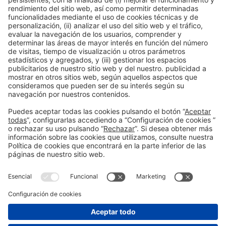
Ponentes
PONENT
Pedro Rojas
Consultor en inteligencia artificial
Pedro Rojas
Barcelona, España
Organizadores