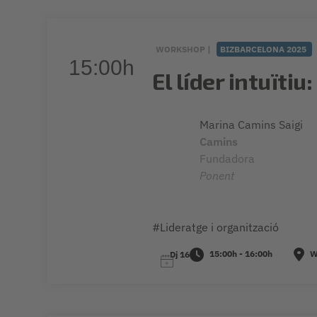
WORKSHOP |
BIZBARCELONA 2025
15:00h
El líder intuïti
Marina Camins Saigi
Camins
Fundadora
Ponent
#Lideratge i organització
15:00h - 16:00h
W
Dj 16