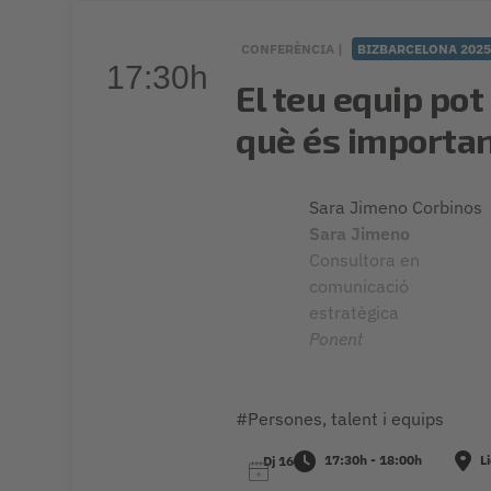
CONFERÈNCIA |
BIZBARCELONA 202
17:30h
El teu equip pot
què és importa
Sara Jimeno Corbinos
Sara Jimeno
Consultora en
comunicació
estratègica
Ponent
#Persones, talent i equips
17:30h - 18:00h
Li
Dj 16