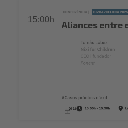
CONFERÈNCIA |
BIZBARCELONA 202
15:00h
Aliances entre 
Tomàs Lóbez
Nixi for Children
CEO i fundador
Ponent
#Casos pràctics d'èxit
15:00h - 15:30h
Li
Dj 16