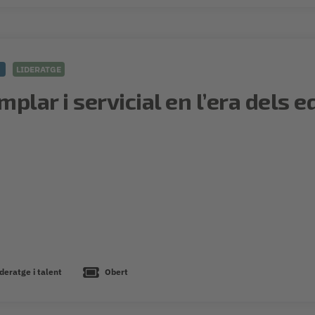
5
LIDERATGE
mplar i servicial en l’era dels 
deratge i talent
Obert