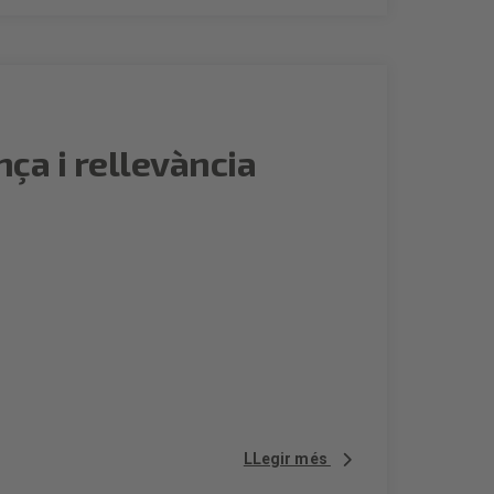
nça i rellevància
LLegir més