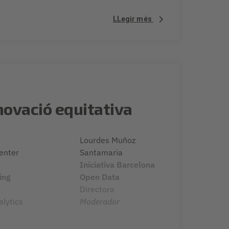
LLegir més
novació equitativa
Lourdes Muñoz
enter
Santamaria
Iniciativa Barcelona
ing
Open Data
Directora
alytics
Moderador