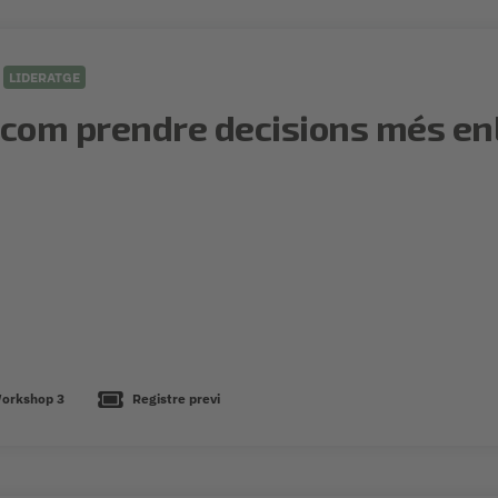
LIDERATGE
u: com prendre decisions més enl
orkshop 3
Registre previ