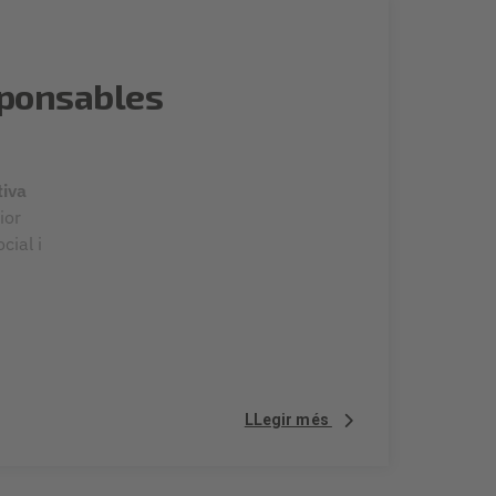
sponsables
tiva
ior
cial i
LLegir més