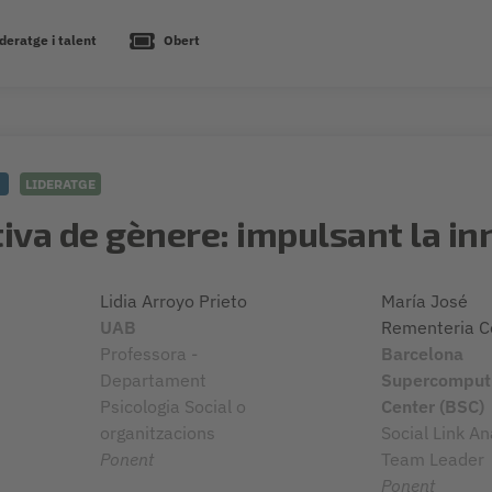
deratge i talent
Obert
5
LIDERATGE
iva de gènere: impulsant la in
Lidia Arroyo Prieto
María José
UAB
Rementeria C
Professora -
Barcelona
Departament
Supercomput
Psicologia Social o
Center (BSC)
organitzacions
Social Link An
Ponent
Team Leader
Ponent