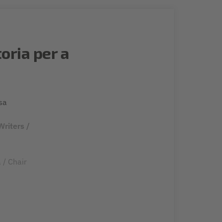
oria per a
sa
Writers /
/ Chair