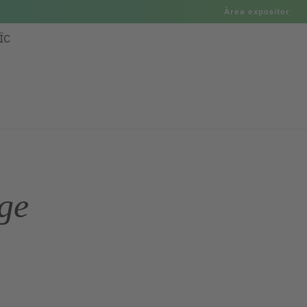
Àrea expositor
ÏC
ge