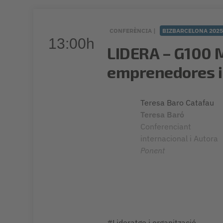
CONFERÈNCIA |
BIZBARCELONA 202
13:00h
LIDERA – G100 M
emprenedores 
Teresa Baro Catafau
Teresa Baró
Conferenciant
internacional i Autora
Ponent
#Lideratge i organització