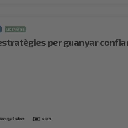
5
LIDERATGE
 estratègies per guanyar confia
deratge i talent
Obert