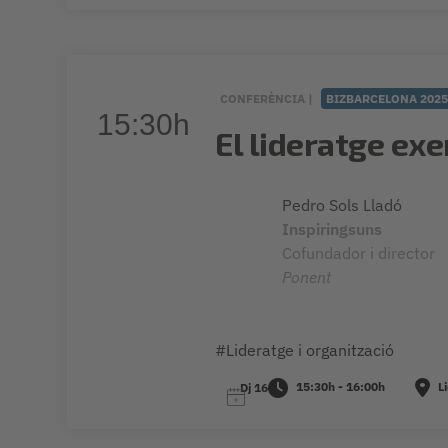
CONFERÈNCIA |
BIZBARCELONA 202
15:30h
El lideratge exe
Pedro Sols Lladó
Inspiringsuns
Cofundador i director
Ponent
#Lideratge i organització
15:30h - 16:00h
Li
Dj 16