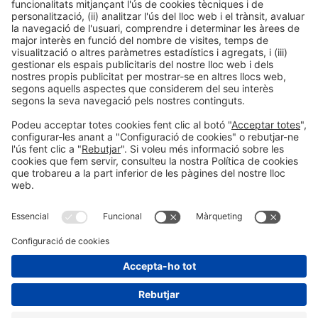
Ponents
PONENT
Marina Camins Saigi
Fundadora
Camins
Badalona, Espanya
Organitzadors