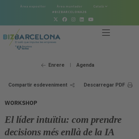
Àrea expositor
Àrea muntador
Català
#BIZBARCELONA26
Enrere
Agenda
|
Compartir esdeveniment
Descarregar PDF
WORKSHOP
El líder intuïtiu: com prendre
decisions més enllà de la IA