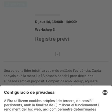
LIDERATGE
Dijous 16, 15:00h - 16:00h
Workshop 3
Registre previ
Una persona líder intuïtiva veu més enllà de l'evidència. Capta
senyals que la ment i la IA passen per alt i pren decisions
alineades amb el propòsit. Compartida amb l'equip, aquesta
capacitat potencia la claredat i coherència. Vine a descobrir
aquesta nova generació de líders.
Inscripció:
https://forms.gle/dA8M2eWSoG89SK3fA