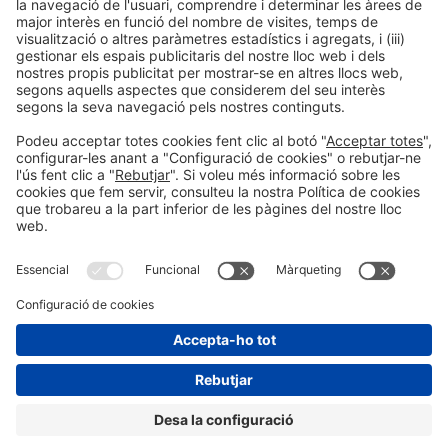
Ponents
PONENT
Jordi Urbea
CEO
Ogilvy
Barcelona, Espanya
Organitzadors