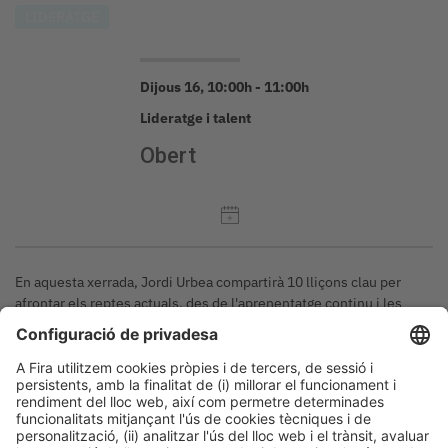
LIDERATGE
Dijous 16, 10:00h - 11:00h
Lideratge i talent
Obert
En aquesta xerrada, Jordi Urbea compartirà 10 lliçons clau per
afrontar els reptes actuals, des de l'aprenentatge continu i les
relacions professionals fins a l'impacte de la IA. Descobreix una
perspectiva realista per adaptar-te als canvis, prendre decisions
estratègiques i construir una carrera amb sentit.