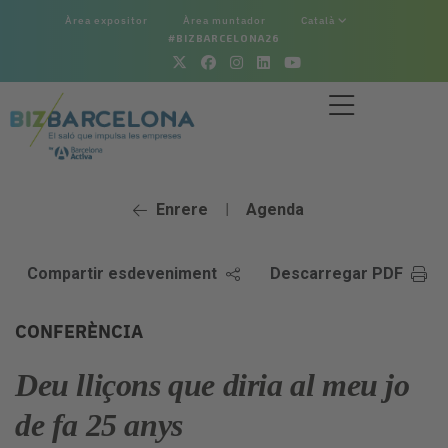
Àrea expositor
Àrea muntador
Català
#BIZBARCELONA26
Enrere
Agenda
|
Compartir esdeveniment
Descarregar PDF
CONFERÈNCIA
Deu lliçons que diria al meu jo
de fa 25 anys