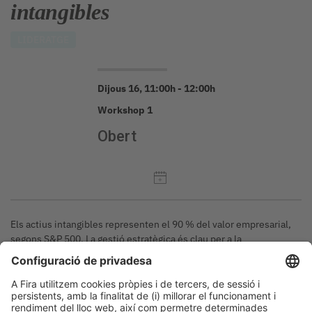
intangibles
LIDERATGE
Dijous 16, 11:00h - 12:00h
Workshop 1
Obert
Els actius intangibles representen el 90 % del valor empresarial,
segons S&P 500. La gestió estratègica és clau per a la
sostenibilitat i l’èxit d’una organització. La propietat industrial és
una de les millors eines per assegurar una inversió, generar
oportunitats de negoci i atreure finançament.