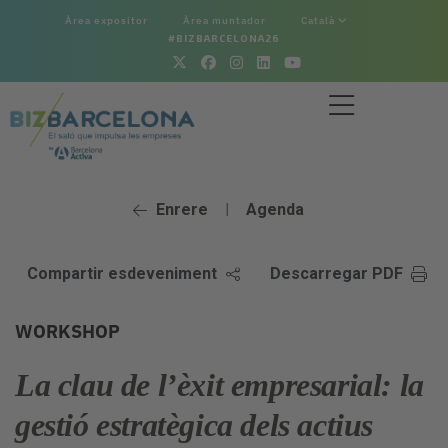
Àrea expositor
Àrea muntador
Català
#BIZBARCELONA26
Enrere
Agenda
|
Compartir esdeveniment
Descarregar PDF
WORKSHOP
La clau de l’èxit empresarial: la
gestió estratègica dels actius