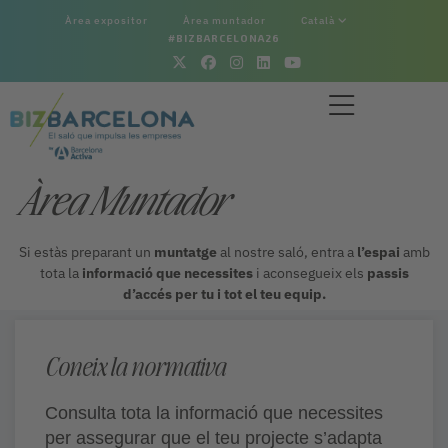
Àrea expositor
Àrea muntador
Català
#BIZBARCELONA26
Àrea Muntador
Si estàs preparant un
muntatge
al nostre saló, entra a
l’espai
amb
tota la
informació que necessites
i aconsegueix els
passis
d’accés per tu i tot el teu equip.
Coneix la normativa
Consulta tota la informació que necessites
per assegurar que el teu projecte s’adapta