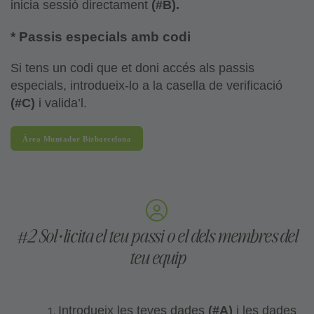
inicia sessió directament
(#B).
* Passis especials amb codi
Si tens un codi que et doni accés als passis
especials, introdueix-lo a la casella de verificació
(#C)
i valida’l.
Àrea Muntador Bizbarcelona
#2 Sol·licita el teu passi o el dels membres del
teu equip
Introdueix les teves dades
(#A)
i les dades