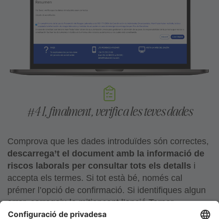
#4 I, finalment, verifica les teves dades
Comprova que les dades introduïdes són correctes,
descarrega’t el document amb la informació de
riscos laborals per consultar tots els detalls
i
accepta els termes. Si tot està bé, només cal
prémer l’opció de confirmació. Si identifiques algun
error, corregeix-lo mitjançant l’opció Tornar.