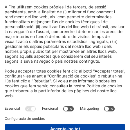
T'ajudem?
Si has tingut alguna complicació o necessites
resoldre algun dubte, posa’t en contacte
amb
o truca al
call centre
:
infofira@firabarcelona.com