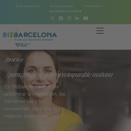
Área expositor
Área montador
Castellano
#BIZBARCELONA26
Parar hoy /
/para que tu negocio sea imparable mañana
En Bizbarcelona puedes
encontrar la inspiración, las
herramientas y las
conexiones para que tu
negocio evolucione.