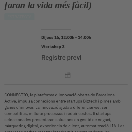
faran la vida més fàcil)
ESTRATÈGIA
Dijous 16, 12:00h - 14:00h
Workshop 3
Registre previ
CONNECTIO, la plataforma d’innovació oberta de Barcelona
Activa, impulsa connexions entre startups Biztech i pimes amb
ganes d’innovar. La innovació ajuda a diferenciar-se, ser
competitius, millorar processos i reduir costos. 8 startups
seleccionades presentaran solucions en gestió de negoci,
màrqueting digital, experiència de client, automatització i IA. Les
empreses podran mostrar interès mitjançant un formulari i