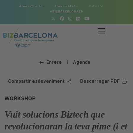
Àrea expositor
Àrea muntador
Català
#BIZBARCELONA26
Enrere
Agenda
|
Compartir esdeveniment
Descarregar PDF
WORKSHOP
Vuit solucions Biztech que
revolucionaran la teva pime (i et