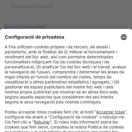
Barcelona, Espanya
PONENT
Anna Quintero Ruiz
CEO i Co-fundadora
Ommnio
Cerdanyola del Vallès, Espanya
MODERADOR
Bàrbara Mayoral Santamaria
Tècnica d’Innovació
Barcelona Activa