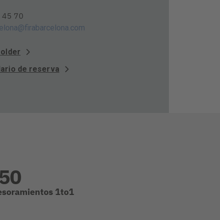
 45 70
elona@firabarcelona.com
folder
ario de reserva
50
esoramientos 1to1