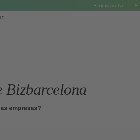
Área expositor
Ár
ÏC
e Bizbarcelona
 las empresas?