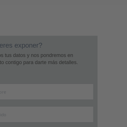
eres exponer?
s tus datos y nos pondremos en
to contigo para darte más detalles.