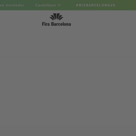
ea montador
Castellano
#BIZBARCELONA26