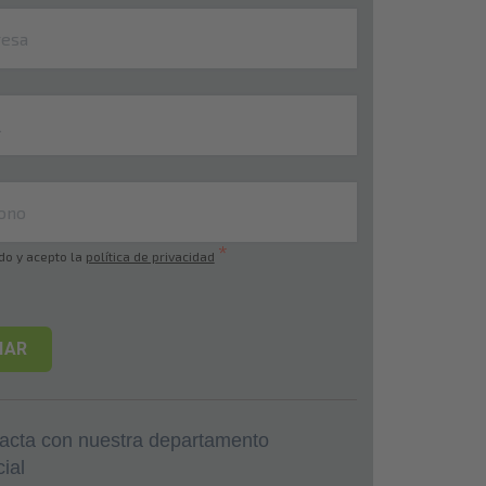
*
do y acepto la
política de privacidad
acta con nuestra departamento
ial