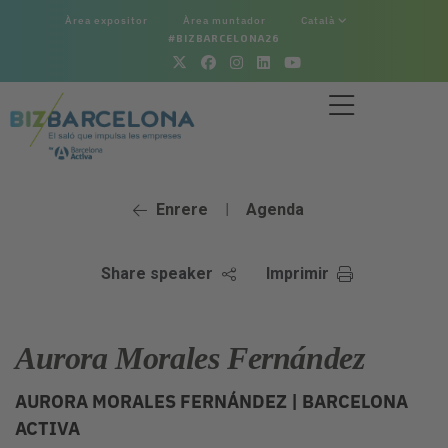
Àrea expositor
Àrea muntador
Català
#BIZBARCELONA26
Enrere
Agenda
|
Share speaker
Imprimir
Aurora Morales Fernández
AURORA MORALES FERNÁNDEZ |
BARCELONA
ACTIVA