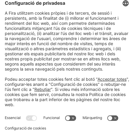
Sessions
12:00h
CONFERÈNCIA |
BIZBARCELONA 2025
LIDERATGE
10 consells per a petites
empreses que volen ser més
sostenibles
#Sostenibilitat i impacte empresarial
12:00h - 12:30h
Lideratge i talent
Dc 15
Obert
LLegir més