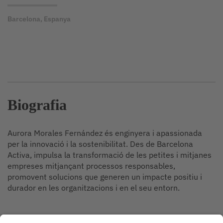
Barcelona, Espanya
Biografia
Aurora Morales Fernández és enginyera i apassionada
per la innovació i la sostenibilitat. Des de Barcelona
Activa, impulsa la transformació de les petites i mitjanes
empreses mitjançant processos responsables,
promovent solucions que generen un impacte positiu i
durador en les organitzacions i en el seu entorn.