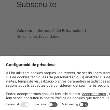
Subscriu-te
Vols rebre informació del Bizbarcelona?
Deixa'ns les teves dades
*
He llegit i accepto la
Política de privacitat