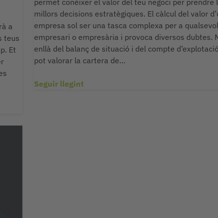
permet conèixer el valor del teu negoci per prendre 
millors decisions estratègiques. El càlcul del valor d
empresa sol ser una tasca complexa per a qualsevo
rà a
empresari o empresària i provoca diversos dubtes.
s teus
enllà del balanç de situació i del compte d’explotació
p. Et
pot valorar la cartera de…
er
nes
Seguir llegint