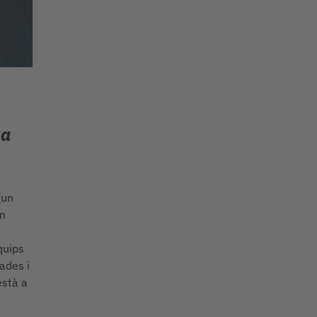
sa
(un
ón
quips
ades i
està a