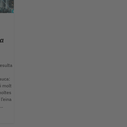
ta
esulta
’auca:
i molt
moltes
l’eina
,…