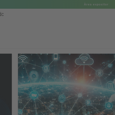
Àrea expositor
ÏC