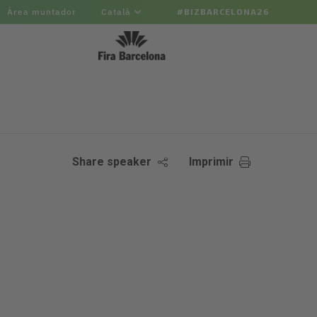
Àrea muntador
Català
#BIZBARCELONA26
Share speaker
Imprimir