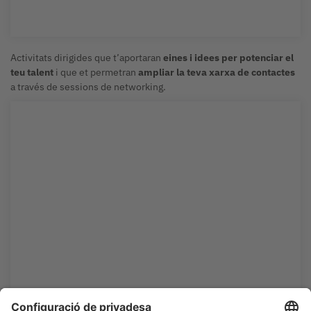
Més informació properament
Activitats dirigides que t’aportaran
eines i idees per potenciar el
teu talent
i que et permetran
ampliar la teva xarxa de contactes
a través de sessions de networking.
Reconeixements "Barcelona mai
s'atura"