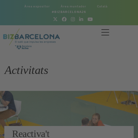
Àrea expositor
Àrea muntador
Català
#BIZBARCELONA26
Activitats
Reactiva't