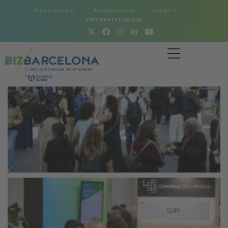
Àrea expositor
Àrea muntador
Català
#BIZBARCELONA26