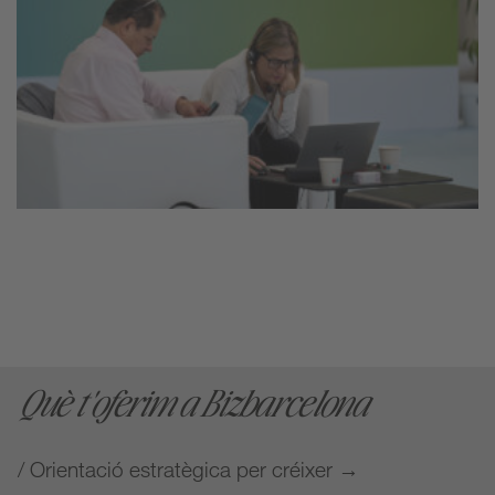
Què t'oferim a Bizbarcelona
/ Orientació estratègica per créixer →