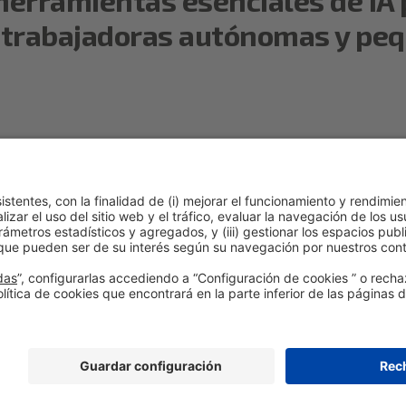
trabajadoras autónomas y peq
eratge i talent
Abierto