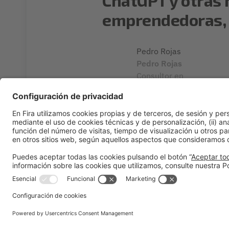
emprendedoras, 
Pedro Rojas
Pedro Rojas
Consultor en
inteligencia artificial
Ponent
#Competitividad y crecimiento
17:00h - 18:00h
Lid
Mié 15