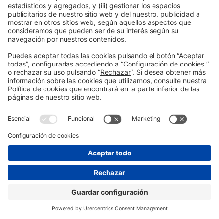
Barcelona.
Barcelona, ​​2 de noviembre de 2o22
ACREDITACIONES DE PRENSA
aquí
CONSULTA EL PROGRAMA
aquí
FOTOS (edición 2021)
aquí
Albert Sas Gimeno – Maria Dolors Herranz
932332378 – 932332541
–
asas@firabarcelona.com
mdherranz@firabarcelona.com
© 2026 Fira de Barcelona