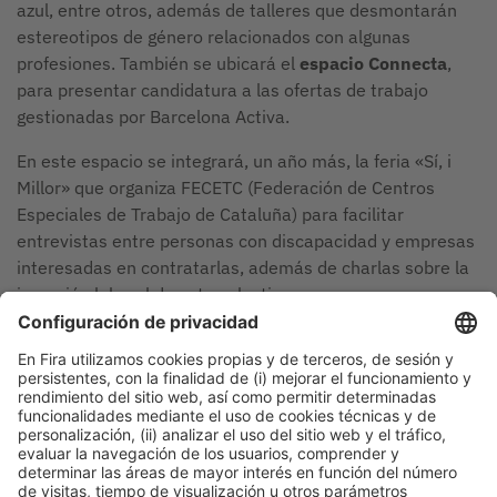
azul, entre otros, además de talleres que desmontarán
estereotipos de género relacionados con algunas
profesiones. También se ubicará el
espacio Connecta
,
para presentar candidatura a las ofertas de trabajo
gestionadas por Barcelona Activa.
En este espacio se integrará, un año más, la feria «Sí, i
Millor» que organiza FECETC (Federación de Centros
Especiales de Trabajo de Cataluña) para facilitar
entrevistas entre personas con discapacidad y empresas
interesadas en contratarlas, además de charlas sobre la
inserción laboral de este colectivo.
Bizbarcelona y el Saló de l’Ocupació –ubicados en el
Palacio 1 del recinto de Montjuïc–, están organizados por
Fira de Barcelona, ​​promovidos por el Ajuntament de
Barcelona a través de Barcelona Activa, y cuentan con el
apoyo de la Diputació de Barcelona, Pimec, el Àrea
Metropolitana de Barcelona y la Cambra de Comerç de