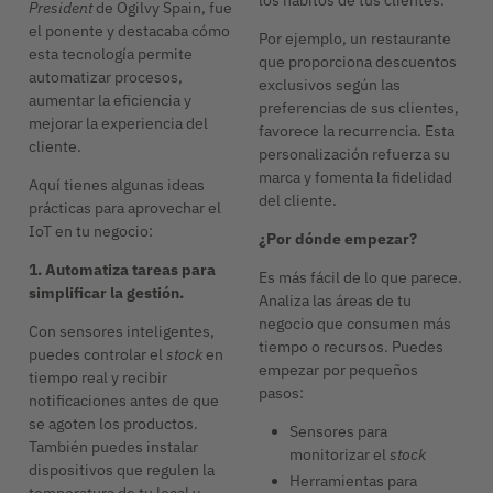
President
de Ogilvy Spain, fue
el ponente y destacaba cómo
Por ejemplo, un restaurante
esta tecnología permite
que proporciona descuentos
automatizar procesos,
exclusivos según las
aumentar la eficiencia y
preferencias de sus clientes,
mejorar la experiencia del
favorece la recurrencia. Esta
cliente.
personalización refuerza su
marca y fomenta la fidelidad
Aquí tienes algunas ideas
del cliente.
prácticas para aprovechar el
IoT en tu negocio:
¿Por dónde empezar?
1. Automatiza tareas para
Es más fácil de lo que parece.
simplificar la gestión.
Analiza las áreas de tu
negocio que consumen más
Con sensores inteligentes,
tiempo o recursos. Puedes
puedes controlar el
stock
en
empezar por pequeños
tiempo real y recibir
pasos:
notificaciones antes de que
se agoten los productos.
Sensores para
También puedes instalar
monitorizar el
stock
dispositivos que regulen la
Herramientas para
temperatura de tu local y