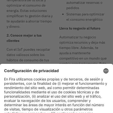
automatizar reservas o
optimizar el consumo de
pedidos
energía. Estas soluciones
Sistemas para optimizar
simplifican tu gestión diaria y
el consumo energético
te ayudarán a ahorrar tiempo
y dinero.
Lleva tu negocio al futuro
2. Conoce mejor a tus
Automatizar tu negocio
clientes
optimiza recursos y deja más
tiempo libre. Además, te
Con el IoT puedes recopilar
ayuda a mantenerte
datos valiosos sobre los
competitivo en un mundo que
hábitos de consumo de tus
cambia constantemente. Esta
clientes y actuar de forma
transformación puede
proactiva. Imagínate un
parecer un reto, pero con
sistema que detecte cuando
pequeños pasos podrás
tu comprador está a punto de
sacarle el máximo partido a
quedarse sin cápsulas de café
las oportunidades que ofrece
y puedas enviarle
el IoT.
automáticamente un aviso al
móvil: “¿Quieres hacer un
nuevo pedido?”.