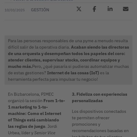
GESTIÓN
10/03/2025
Para las personas responsables de una pyme a menudo resulta
difícil salir de la operativa diaria.
Acaban siendo las directoras
de una orquesta y desempeñan todos los papeles del coro:
atender clientes, supervisar stocks, coordinar equipos y
mucho más.
Pero, ¿qué pasaría si pudieras automatizar muchas
de estas gestiones?
Internet de las cosas (IoT)
es la
herramienta perfecta para impulsar tu negocio!
En Bizbarcelona, ​​PIMEC
3. Fideliza con experiencias
organizó la sesión
From 1-to-
personalizadas
1 marketing to 1-to-
Los dispositivos conectados
machine: Como el Internet
te permiten ofrecer
of Things está cambiando
promociones y
las reglas de juego
. Jordi
recomendaciones basadas en
Urbea, líder y
Senior Vice
los hábitos de tus clientes.