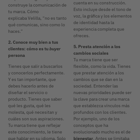
cuenta en su construcción.
construye la comunicación de
Esto incluye desde el tono de
tu marca. Cómo
voz, la gráfica y los elementos
explicaba Velilla, “no es tanto
de identidad hasta la
qué comunicas, sino como lo
experiencia completa que
haces.”
ofreces.
2. Conoce muy bien a tus
5. Presta atención a los
clientes: cómo es tu
buyer
cambios sociales
persona
Tu marca tiene que ser
Tienes que salir a buscarlos
flexible, como la vida. Tienes
y conocerlos perfectamente.
que prestar atención a los
Y es tan importante, que
cambios que se dan en la
debes hacerlo antes de
sociedad. Entender las
diseñar el servicio o
nuevas prioridades puede ser
producto. Tienes que saber
la clave para crear una marca
qué les gusta, qué les
que establezca vínculos más
molesta, qué necesitan y
profundos con los clientes.
cuáles son sus aspiraciones.
Por ejemplo, uno de los
Tu marca tiene que reflejar
conceptos que ha
este conocimiento, le tiene
evolucionado mucho es el de
que hablar en su idioma. Solo
bienestar
. Antes se limitaba