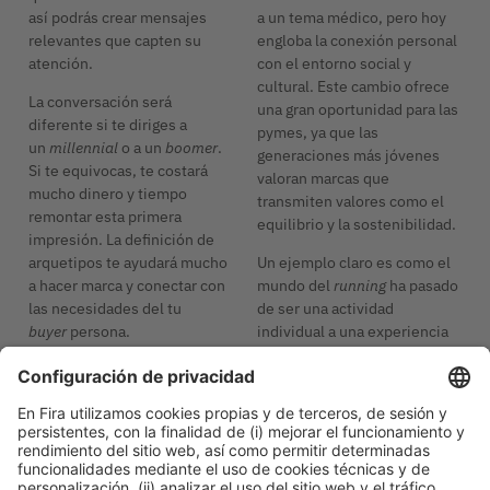
así podrás crear mensajes
a un tema médico, pero hoy
relevantes que capten su
engloba la conexión personal
atención.
con el entorno social y
cultural. Este cambio ofrece
La conversación será
una gran oportunidad para las
diferente si te diriges a
pymes, ya que las
un
millennial
o a un
boomer
.
generaciones más jóvenes
Si te equivocas, te costará
valoran marcas que
mucho dinero y tiempo
transmiten valores como el
remontar esta primera
equilibrio y la sostenibilidad.
impresión. La definición de
arquetipos te ayudará mucho
Un ejemplo claro es como el
a hacer marca y conectar con
mundo del
running
ha pasado
las necesidades del tu
de ser una actividad
buyer
persona.
individual a una experiencia
compartida. Hoy en día, no
3. Comunica con fuerza:
solo se trata de correr, sino
olvida el
más info
que casi es más importante
Como comunicamos dice
formar parte de una
mucho de nosotros. Las
comunidad, el uso de
palabras generan
tecnología para medir el
percepciones y pueden hacer