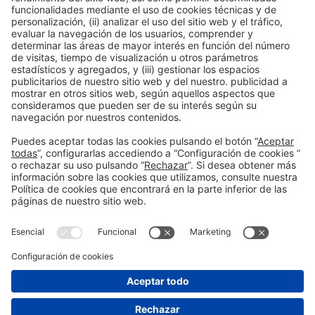
¿quieres recibir
información de
Bizbarcelona?
Déjanos tus
datos
He leído y acepto la
Política de
*
privacidad