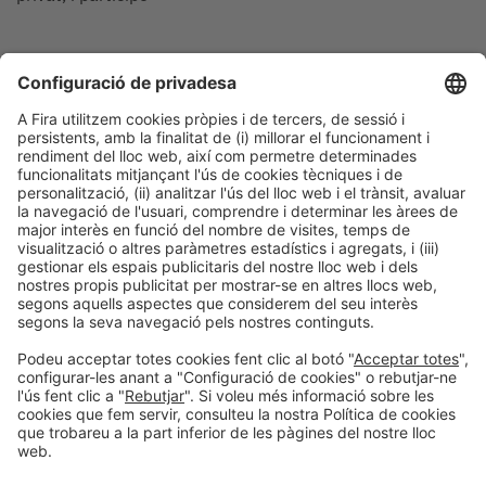
Sessions
11:30h
CONFERÈNCIA |
BIZBARCELONA 2025
TALENT
Fer créixer el teu negoci amb
persones que marquen la
diferència
#Persones, talent i equips
11:30h - 12:00h
Lideratge i talent
Dj 16
Obert