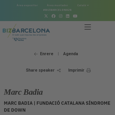
Àrea expositor
Àrea muntador
Català
#BIZBARCELONA26
Enrere
Agenda
|
Share speaker
Imprimir
Marc Badia
MARC BADIA |
FUNDACIÓ CATALANA SÍNDROME
DE DOWN