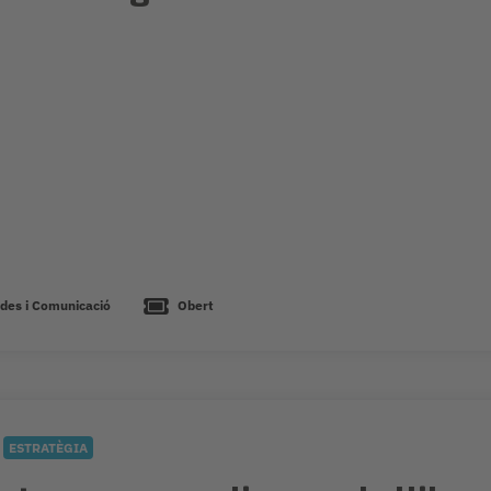
des i Comunicació
Obert
ESTRATÈGIA