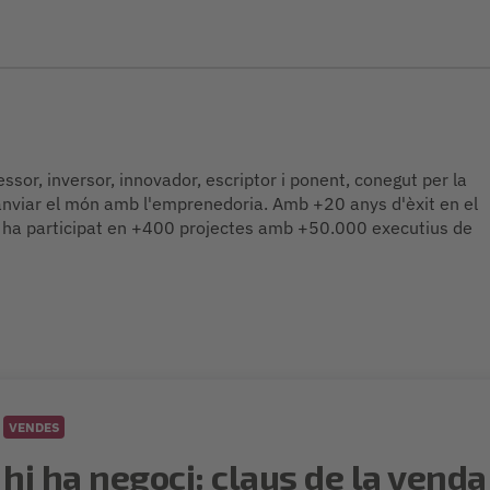
or, inversor, innovador, escriptor i ponent, conegut per la
anviar el món amb l'emprenedoria. Amb +20 anys d'èxit en el
 ha participat en +400 projectes amb +50.000 executius de
VENDES
i ha negoci: claus de la venda 