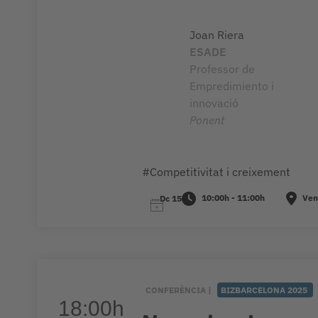
Joan Riera
ESADE
Professor de
Empredimiento i
innovació
Ponent
#Competitivitat i creixement
10:00h - 11:00h
Ven
Dc 15
CONFERÈNCIA |
BIZBARCELONA 2025
18:00h