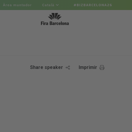
Àrea muntador
Català
#BIZBARCELONA26
Share speaker
Imprimir