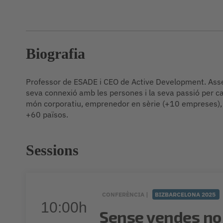
Biografia
Professor de ESADE i CEO de Active Development. Assess
seva connexió amb les persones i la seva passió per c
món corporatiu, emprenedor en sèrie (+10 empreses),
+60 països.
Sessions
CONFERÈNCIA |
BIZBARCELONA 2025
10:00h
Sense vendes no h