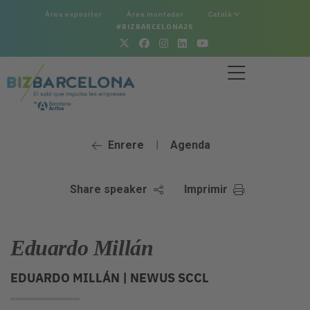
Àrea expositor
Àrea muntador
Català
#BIZBARCELONA26
Enrere
Agenda
|
Share speaker
Imprimir
Eduardo Millán
EDUARDO MILLÁN |
NEWUS SCCL