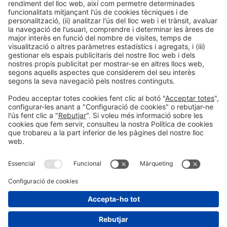
18:00h
CONFERÈNCIA |
BIZBARCELONA 2025
VENDES
Sense dades, no hi ha decisió
#Màrqueting, vendes i captació de clients
18:00h - 18:30h
Vendes i Comunicació
Dc 15
Obert
LLegir més