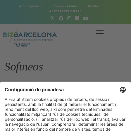
Àrea expositor
Àrea muntador
Català
#BIZBARCELONA26
Softneos
Tornar a la secció Bizrecursos
28/10/2025