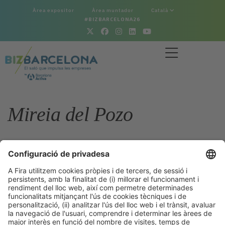
Àrea expositor
Àrea muntador
Català
#BIZBARCELONA26
Mireia del Pozo
Tornar a la secció Bizrecursos
28/10/2025