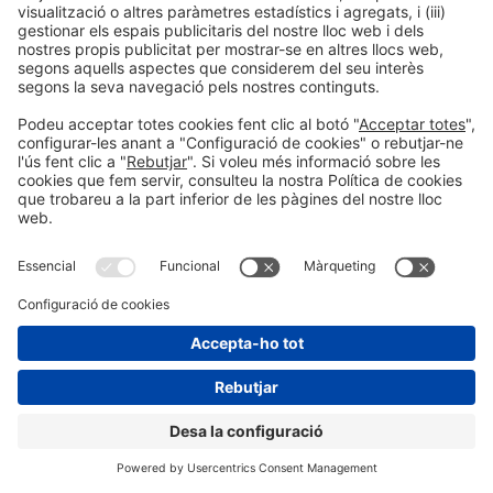
Post Anterior
Billivo
Següent Post
Raiola Networks
© 2026 Fira de Barcelona