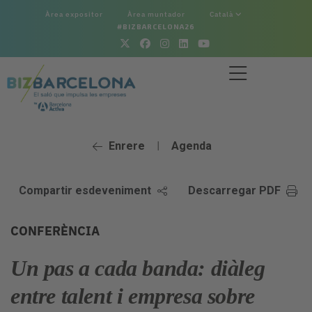
Àrea expositor
Àrea muntador
Català
#BIZBARCELONA26
Enrere
Agenda
|
Compartir esdeveniment
Descarregar PDF
CONFERÈNCIA
Un pas a cada banda: diàleg
entre talent i empresa sobre