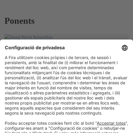
Ponents
PONENT
Josep María Solanellas
President
Federació de Centres Especials de Catalunya
Barcelona, Espanya
PONENT
Josep Roset Castells