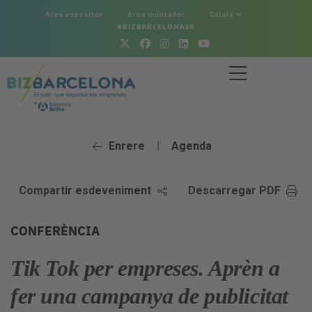
Àrea expositor
Àrea muntador
Català
#BIZBARCELONA26
Enrere
Agenda
|
Compartir esdeveniment
Descarregar PDF
CONFERÈNCIA
Tik Tok per empreses. Aprèn a
fer una campanya de publicitat