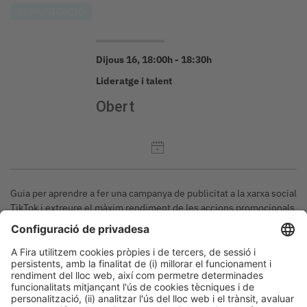
COMUNICACIÓ
Dijous 16, 18:00h - 18:30h
Lideratge i talent
Obert
Guia per aprendre a fer una campanya de publicitat a la xarxa social
TikTok i extreure el màxim rendiment de les accions promocionals
de comptes professionals i de petits i mitjans negocis. Es pretén
que l'assistent entengui de manera fàcil les claus principals per fer
màrqueting a TikTok.