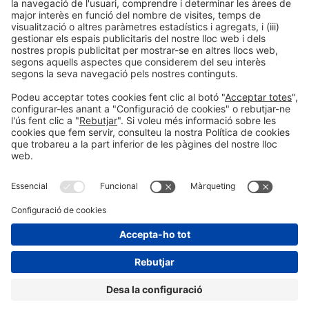
Ponents
PONENT
Dolors Guillen Mena
CEO & Consultant
Inbox Publicitat
Barcelona, Espanya
Organitzadors