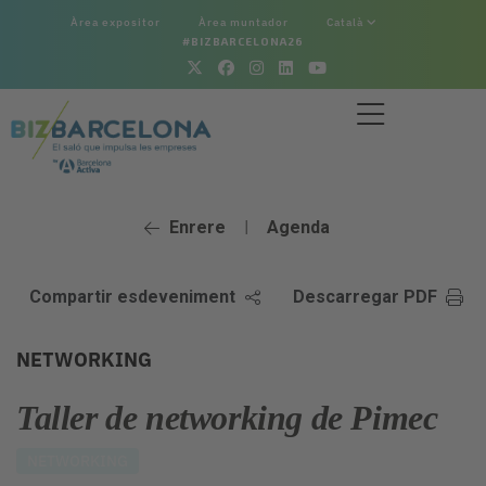
Àrea expositor
Àrea muntador
Català
#BIZBARCELONA26
Enrere
Agenda
|
Compartir esdeveniment
Descarregar PDF
NETWORKING
Taller de networking de Pimec
NETWORKING