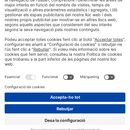
Ponents
PONENT
Carles Martí Millan
Fundador
MT Artesanía en Formación
Girona, Espanya
Organitzadors