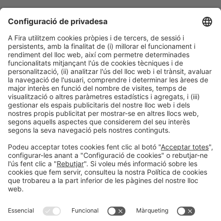
Dijous 16, 15:00h - 16:00h
Networking 1
Registre previ
En aquest networking podràs connectar amb dones
emprenedores, empresàries i professionals. A través d’aquesta
trobada, descobriràs com gestionar Agents and Brokers amb el
suport del CAOCB i la Intercol·legial.
Inscripció:
https://gettingcontacts.com/ca/alta-usuari/