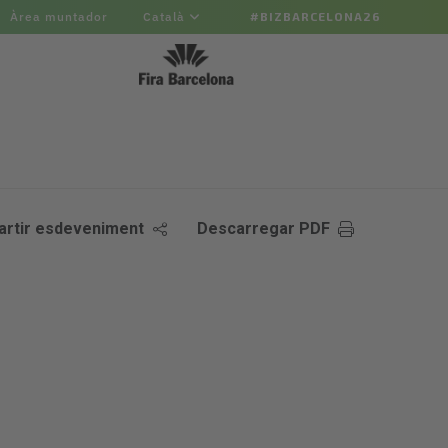
Àrea muntador
Català
#BIZBARCELONA26
rtir esdeveniment
Descarregar PDF