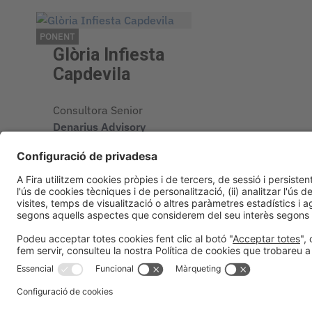
PONENT
Glòria Infiesta
Capdevila
Consultora Senior
Denarius Advisory
Sant Cugat del Vallès,
Espanya
Organitzadors