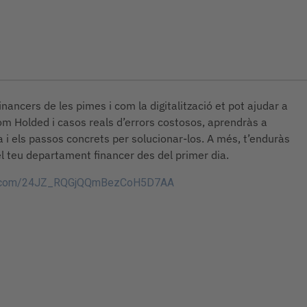
nancers de les pimes i com la digitalització et pot ajudar a
om Holded i casos reals d’errors costosos, aprendràs a
ra i els passos concrets per solucionar-los. A més, t’enduràs
l teu departament financer des del primer dia.
rms.com/24JZ_RQGjQQmBezCoH5D7AA