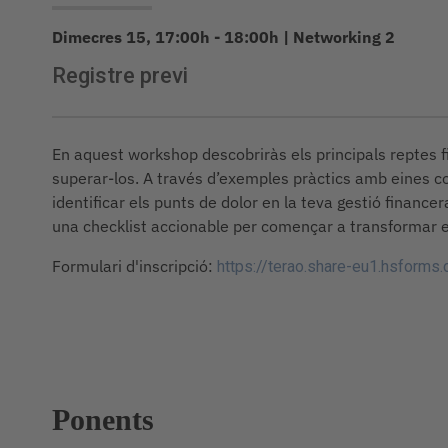
Dimecres 15, 17:00h - 18:00h
|
Networking 2
Registre previ
En aquest workshop descobriràs els principals reptes fi
superar-los. A través d’exemples pràctics amb eines c
identificar els punts de dolor en la teva gestió finance
una checklist accionable per començar a transformar e
Formulari d'inscripció:
https://terao.share-eu1.hsfo
Ponents