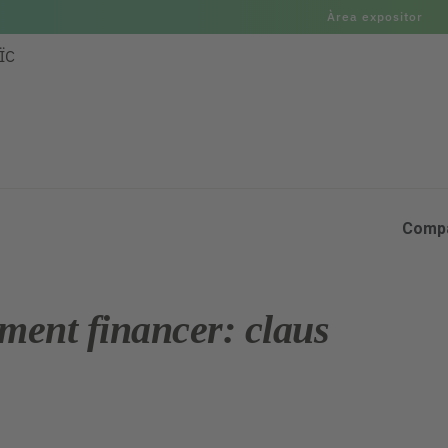
Àrea expositor
ÏC
Compa
ament financer: claus