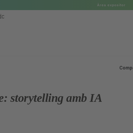
Àrea expositor
ÏC
Compa
e: storytelling amb IA