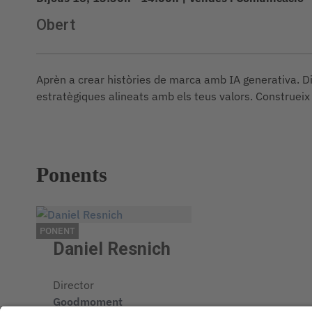
Obert
Aprèn a crear històries de marca amb IA generativa. Di
estratègiques alineats amb els teus valors. Construeix
Ponents
PONENT
Daniel Resnich
Director
Goodmoment