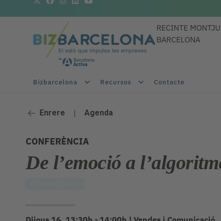
RECINTE MONTJU
BARCELONA
Bizbarcelona
Recursos
Contacte
Enrere
|
Agenda
CONFERÈNCIA
De l’emoció a l’algoritm
COMUNICACIÓ
Dijous 16, 13:30h - 14:00h
|
Vendes i Comunicació