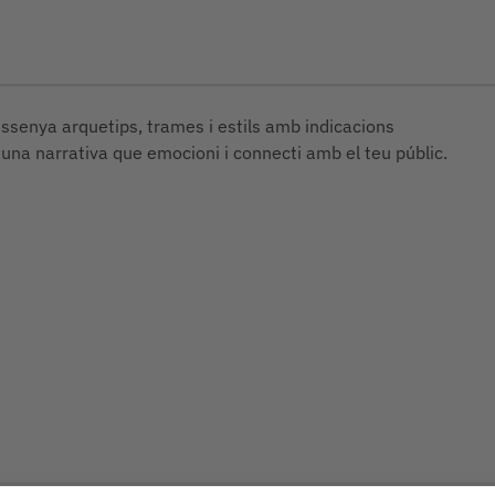
ssenya arquetips, trames i estils amb indicacions
 una narrativa que emocioni i connecti amb el teu públic.