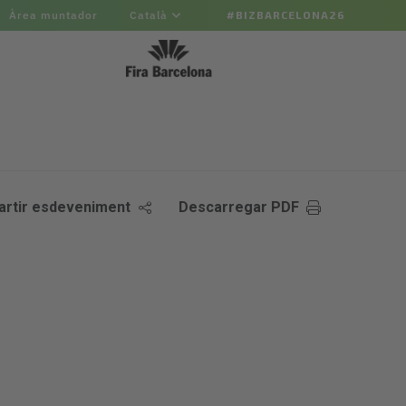
Àrea muntador
Català
#BIZBARCELONA26
rtir esdeveniment
Descarregar PDF