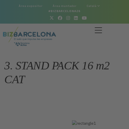
Àrea expositor
Àrea muntador
Català
#BIZBARCELONA26
3. STAND PACK 16 m2
CAT