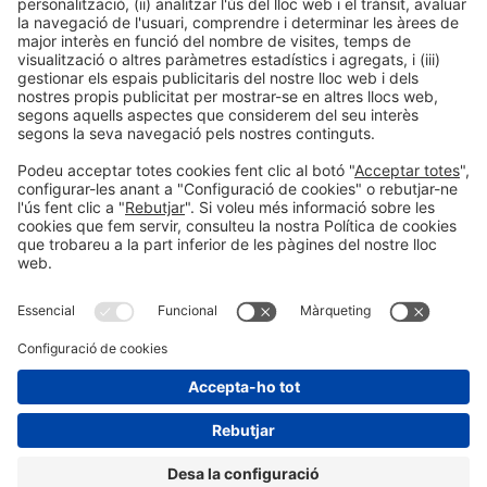
• 1 mostrador 100 x 50 x 100 cm / h
• 1 tamboret
• 2 Taules rodona blanca
• 6 Cadires blanques
No inclou:
• Drets d’inscripció (200 € + 10% IVA)
2
Preu Pack 16 m
3.950 €
10% IVA no inclòs
Possibilitat de personalitzar
el teu stand amb una
lona
1 Lona 400 x 249 cm
912 €
2 Lones 400 x 249 cm
1.613,54 €