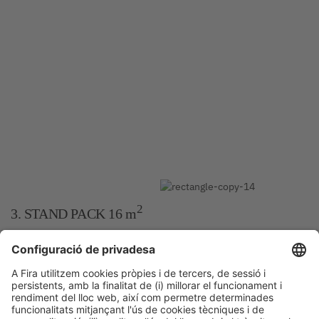
2
3. STAND PACK 16 m
Fitxa tècnica
2
• 16 m
de moqueta firal instal·lada
• Paret estructura recoberta amb tela 245 cm / h
• 1 rètol per expositor
• Luminària led
• 1 quadre elèctric 1,2 kw