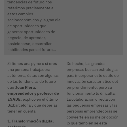
tendencias de futuro nos
referimos precisamente a
estos cambios
socioeconómicos y la gran ola
de oportunidades que
generan: oportunidades de
negocio, de aprender,
posicionarse, desarrollar
habilidades para el futuro…
Si tienes una pyme o si eres
De hecho, las grandes
una persona trabajadora
empresas buscan estrategias
autónoma, éstas son algunas
para incorporar este estilo de
de las tendencias de futuro
innovación característico del
que
Joan Riera,
emprendimiento, pero su
emprendedor y profesor de
funcionamiento lo dificulta.
ESADE
, explicó en el último
La colaboración directa con
Bizbarcelona y que deberías
las pequeñas empresas y las
tener en cuenta.
personas emprendedoras se
convierte en su mejor opción,
1. Transformación digital
lo que también se está
acelerada