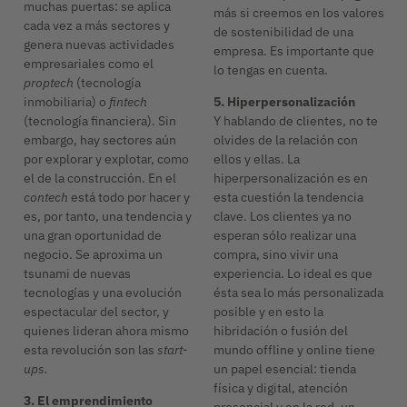
muchas puertas: se aplica
más si creemos en los valores
cada vez a más sectores y
de sostenibilidad de una
genera nuevas actividades
empresa. Es importante que
empresariales como el
lo tengas en cuenta.
proptech
(tecnología
inmobiliaria) o
fintech
5. Hiperpersonalización
(tecnología financiera). Sin
Y hablando de clientes, no te
embargo, hay sectores aún
olvides de la relación con
por explorar y explotar, como
ellos y ellas. La
el de la construcción. En el
hiperpersonalización es en
contech
está todo por hacer y
esta cuestión la tendencia
es, por tanto, una tendencia y
clave. Los clientes ya no
una gran oportunidad de
esperan sólo realizar una
negocio. Se aproxima un
compra, sino vivir una
tsunami de nuevas
experiencia. Lo ideal es que
tecnologías y una evolución
ésta sea lo más personalizada
espectacular del sector, y
posible y en esto la
quienes lideran ahora mismo
hibridación o fusión del
esta revolución son las
start-
mundo offline y online tiene
ups.
un papel esencial: tienda
física y digital, atención
3. El emprendimiento
presencial y en la red, un