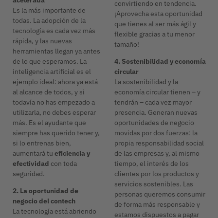
convirtiendo en tendencia.
Es la más importante de
¡Aprovecha esta oportunidad
todas. La adopción de la
que tienes al ser más ágil y
tecnología es cada vez más
flexible gracias a tu menor
rápida, y las nuevas
tamaño!
herramientas llegan ya antes
de lo que esperamos. La
4. Sostenibilidad y economía
inteligencia artificial es el
circular
ejemplo ideal: ahora ya está
La sostenibilidad y la
al alcance de todos, y si
economía circular tienen – y
todavía no has empezado a
tendrán – cada vez mayor
utilizarla, no debes esperar
presencia. Generan nuevas
más. Es el ayudante que
oportunidades de negocio
siempre has querido tener y,
movidas por dos fuerzas: la
si lo entrenas bien,
propia responsabilidad social
aumentará tu
eficiencia y
de las empresas y, al mismo
efectividad
con toda
tiempo, el interés de los
seguridad.
clientes por los productos y
servicios sostenibles. Las
2. La oportunidad de
personas queremos consumir
negocio del contech
de forma más responsable y
La tecnología está abriendo
estamos dispuestos a pagar