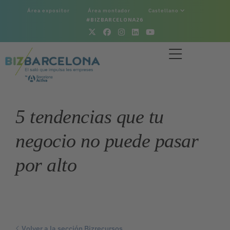
Área expositor
Área montador
Castellano
#BIZBARCELONA26
5 tendencias que tu
negocio no puede pasar
por alto
Volver a la sección Bizrecursos