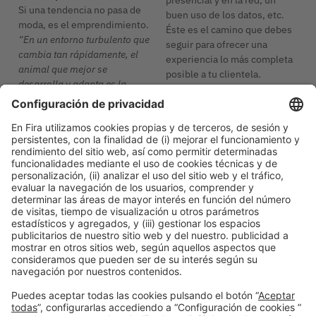
Si una tendencia no pasa de
buen uso de los datos, etc.
moda, es el emprendimiento.
Éste es el camino que debes
“En un entorno turbulento que
seguir para ofrecer una
cambia tan rápidamente, el
experiencia lo más completa
animal que mejor se
posible a tu clientela.
desarrolla y adapta es la
start-up. Ésta es como un
Recuerda que Bizbarcelona te
surfista a la espera de olas.
ayuda a estar al día de las
Cuando llegan, dice: “¡Por ​​fin,
tendencias que marcarán el
lo que estaba esperando!”. En
futuro de los negocios.
cambio, los grandes barcos
¡Toma nota de las fechas de
(las corporaciones) se ponen
la próxima edición: 15 y 16
en alerta y procuran evitarlas,
de octubre de 2025 en Fira
por miedo a los movimientos
de Barcelona!
bruscos. La persona
emprendedora es pequeña,
flexible y rápida, por lo que el
poder sigue estando en sus
manos”,
explica Joan Riera.