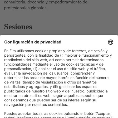
consultoría, docencia y empoderamiento de
profesionales globales.
Sesiones
16:00h
WORKSHOP |
BIZBARCELONA 2025
COMUNICACIÓN
Siete pasos para hacer negocio
B2B con LinkedIn: genera más
contactos cualificados en la
plataforma ideal para los
negocios