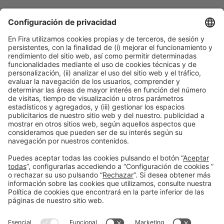
Sesiones
16:30h
CONFERENCIA |
BIZBARCELONA 2025
ESTRATEGIA
Internacionalización
inteligente: IA, omnicanalidad y
crecimiento global
#Innovación y nuevos modelos de negocio
16:30h - 17:00h
Gestió i Estratègia
Jue 16
Abierto