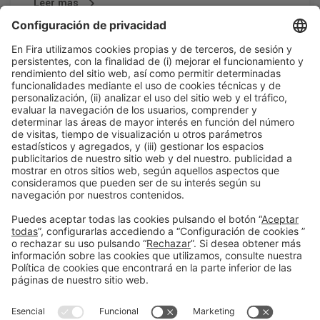
Leer más
15:00h
CONFERENCIA |
BIZBARCELONA 2025
VENTAS
Ventas inteligentes: cómo
utilizar la IA para captar,
convencer y cerrar
#Marketing, ventas y captación de clientes
15:00h - 16:00h
Vendes i Comunicació
Mié 15
Abierto