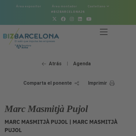
Área expositor
Área montador
Castellano
#BIZBARCELONA26
Atrás
Agenda
|
Comparta el ponente
Imprimir
Marc Masmitjà Pujol
MARC MASMITJÀ PUJOL |
MARC MASMITJÀ
PUJOL