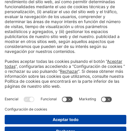
16:00h
WORKSHOP |
BIZBARCELONA 2025
GESTIÓN
Las claves para unas finanzas
empresariales de éxito
#Financiación y estrategia financiera
16:00h - 17:00h
Workshop 3
Jue 16
Registro previo
Leer más