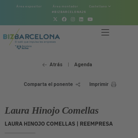
Área expositor
Área montador
Castellano
#BIZBARCELONA26
Atrás
Agenda
|
Comparta el ponente
Imprimir
Laura Hinojo Comellas
LAURA HINOJO COMELLAS |
REEMPRESA