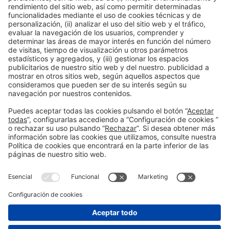
17:30h
CONFERENCIA |
BIZBARCELONA 2025
ESTRATEGIA
Evita estos 7 errores al
comprar una empresa
#Innovación y nuevos modelos de negocio
17:30h - 18:00h
Gestió i Estratègia
Jue 16
Abierto
Leer más