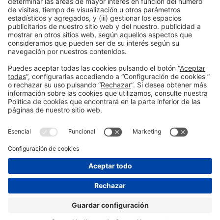
17:30h
CONFERENCIA |
BIZBARCELONA 2025
ESTRATEGIA
Evita estos 7 errores al
comprar una empresa
#Innovación y nuevos modelos de negocio
17:30h - 18:00h
Gestió i Estratègia
Jue 16
Abierto
Leer más