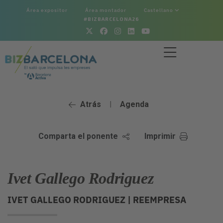
Área expositor
Área montador
Castellano
#BIZBARCELONA26
Atrás
Agenda
|
Comparta el ponente
Imprimir
Ivet Gallego Rodriguez
IVET GALLEGO RODRIGUEZ |
REEMPRESA