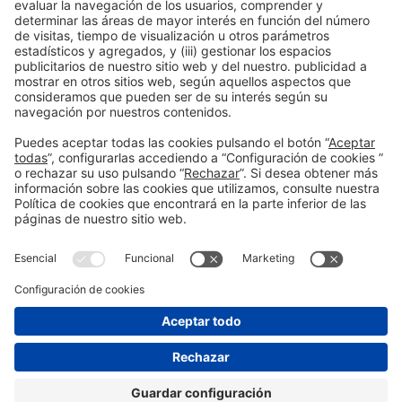
WORKSHOP |
BIZBARCELONA 2025
GESTIÓN
Diseña tu hoja de ruta con IA:
sesión estratégica para
empezar con IA en tu empresa
#Digitalización
13:00h - 14:00h
Workshop 3
Mié 15
Registro previo
Leer más