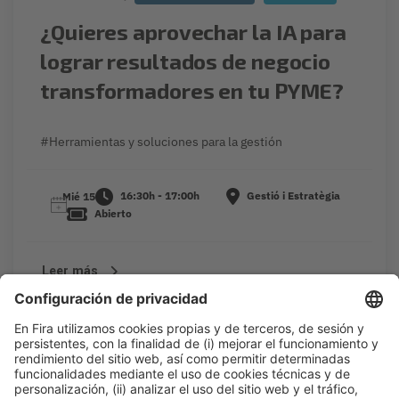
¿Quieres aprovechar la IA para
lograr resultados de negocio
transformadores en tu PYME?
#Herramientas y soluciones para la gestión
16:30h - 17:00h
Gestió i Estratègia
Mié 15
Abierto
Leer más
13:00h