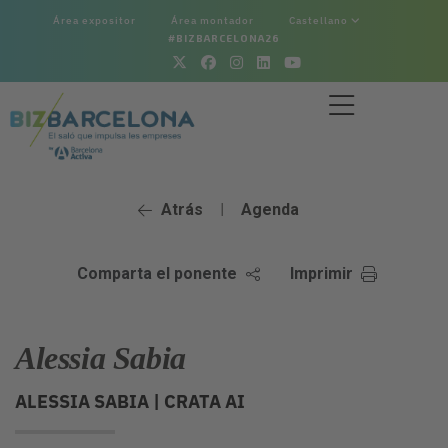
Área expositor
Área montador
Castellano
#BIZBARCELONA26
Atrás
Agenda
|
Comparta el ponente
Imprimir
Alessia Sabia
ALESSIA SABIA |
CRATA AI