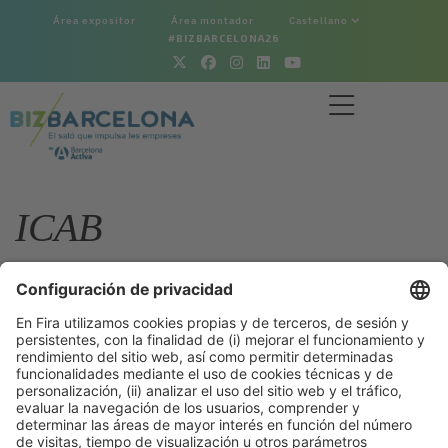
Área expositor
Área montador
Castellano
#BIZBARCELONA26
ICAB
Volver a la sección Bizrecursos
28/10/2025