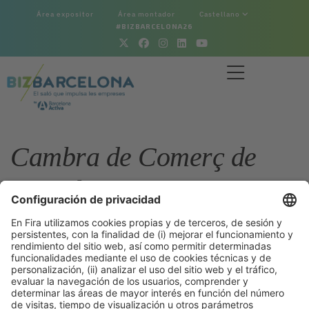
Área expositor
Área montador
Castellano
#BIZBARCELONA26
Cambra de Comerç de
Barcelona
Volver a la sección Bizrecursos
28/10/2025